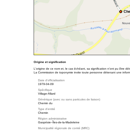
Che
Origine et signification
L'origine de ce nom et, le cas échéant, sa signification n’ont pu être d
La Commission de toponymie invite toute personne détenant une informat
Date d'officialisation
1979-04-09
Spécifique
Village-Allard
Générique (avec ou sans particules de liaison)
Chemin du
Type d'entité
Chemin
Région administrative
Gaspésie–Îles-de-la-Madeleine
Municipalité régionale de comté (MRC)