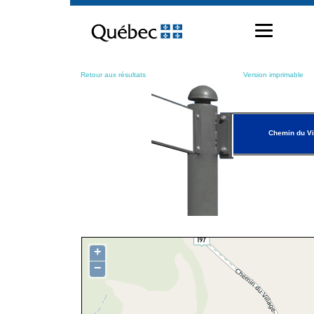
Passer
au
contenu
Retour aux résultats
Version imprimable
Chemin du Vi
+
−