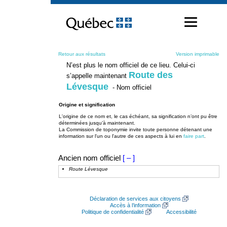
Passer
au
contenu
Retour aux résultats
Version imprimable
N’est plus le nom officiel de ce lieu. Celui-ci
Route des
s’appelle maintenant
Lévesque
- Nom officiel
Origine et signification
L'origine de ce nom et, le cas échéant, sa signification n’ont pu être
déterminées jusqu’à maintenant.
La Commission de toponymie invite toute personne détenant une
information sur l'un ou l'autre de ces aspects à lui en
faire part
.
Ancien nom officiel
[ – ]
Route Lévesque
Déclaration de services aux citoyens
Accès à l’information
Politique de confidentialité
Accessibilité