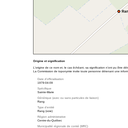
Ran
Origine et signification
L'origine de ce nom et, le cas échéant, sa signification n’ont pu être d
La Commission de toponymie invite toute personne détenant une informat
Date d'officialisation
1979-04-09
Spécifique
Sainte-Marie
Générique (avec ou sans particules de liaison)
Rang
Type d'entité
Rang (voie)
Région administrative
Centre-du-Québec
Municipalité régionale de comté (MRC)