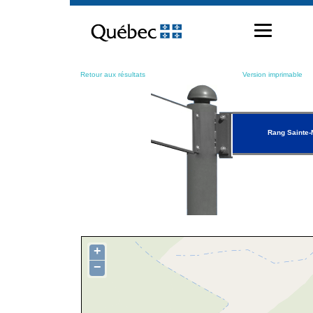
Passer
au
contenu
Retour aux résultats
Version imprimable
Rang Sainte-
+
−