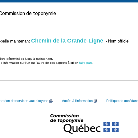
Commission de toponymie
Chemin de la Grande-Ligne
’appelle maintenant
- Nom officiel
u être déterminées jusqu’à maintenant.
information sur l'un ou l'autre de ces aspects à lui en
faire part
.
aration de services aux citoyens
Accès à l’information
Politique de confidenti