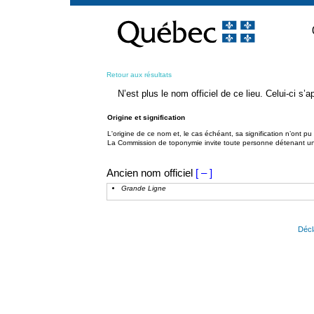
Passer
au
contenu
Retour aux résultats
N’est plus le nom officiel de ce lieu. Celui-ci s
Origine et signification
L'origine de ce nom et, le cas échéant, sa signification n’ont p
La Commission de toponymie invite toute personne détenant une 
Ancien nom officiel
[ – ]
Grande Ligne
Décl