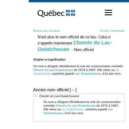
Passer
au
contenu
Retour aux résultats
Version imprimable
N’est plus le nom officiel de ce lieu. Celui-ci
Chemin du Lac-
s’appelle maintenant
Ouiatchouan
- Nom officiel
Origine et signification
Ce nom a désigné officiellement la voie de communication nommée
Chemin du Lac-Ouiatchouan
de 1974 à 1997. Elle mène au
lac
Ouiatchouan
, autrefois appelé
Lac Ouiatchouane
, d’où son nom.
Ancien nom officiel
[ – ]
Chemin du Lac-Ouiatchouane
Ce nom a désigné officiellement la voie de communication
nommée
Chemin du Lac-Ouiatchouan
de 1974 à 1997.
Elle mène au
lac Ouiatchouan
, autrefois appelé
Lac
Ouiatchouane
, d’où son nom.