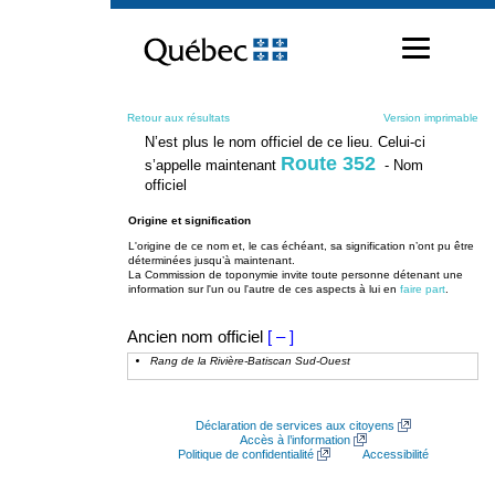
Passer
au
contenu
Retour aux résultats
Version imprimable
N’est plus le nom officiel de ce lieu. Celui-ci
Route 352
s’appelle maintenant
- Nom
officiel
Origine et signification
L'origine de ce nom et, le cas échéant, sa signification n’ont pu être
déterminées jusqu’à maintenant.
La Commission de toponymie invite toute personne détenant une
information sur l'un ou l'autre de ces aspects à lui en
faire part
.
Ancien nom officiel
[ – ]
Rang de la Rivière-Batiscan Sud-Ouest
Déclaration de services aux citoyens
Accès à l’information
Politique de confidentialité
Accessibilité