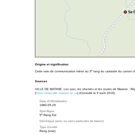
5e 
Origine et signification
e
Cette voie de communication mène au 5
rang du cadastre du canton d
Sources
VILLE DE MATANE.
Les rues, les chemins et les routes de Matane : Ré
[
https://www.ville.matane.qc.ca
] (Consulté le 6 août 2019).
Date d'officialisation
1980-05-29
Spécifique
e
5
Rang Est
Générique (avec ou sans particules de liaison)
Type d'entité
Rang (voie)