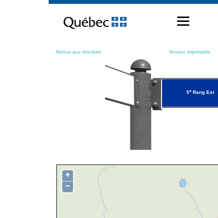
Passer
au
contenu
Retour aux résultats
Version imprimable
e
5
Rang Est
+
−