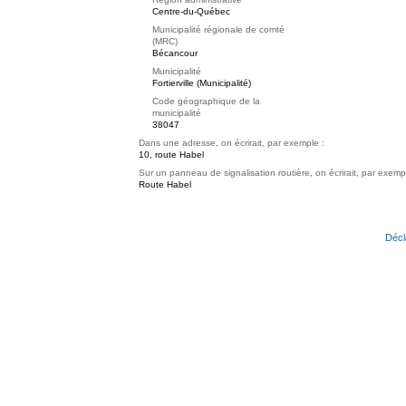
Centre-du-Québec
Municipalité régionale de comté
(MRC)
Bécancour
Municipalité
Fortierville (Municipalité)
Code géographique de la
municipalité
38047
Dans une adresse, on écrirait, par exemple :
10, route Habel
Sur un panneau de signalisation routière, on écrirait, par exemp
Route Habel
Décl