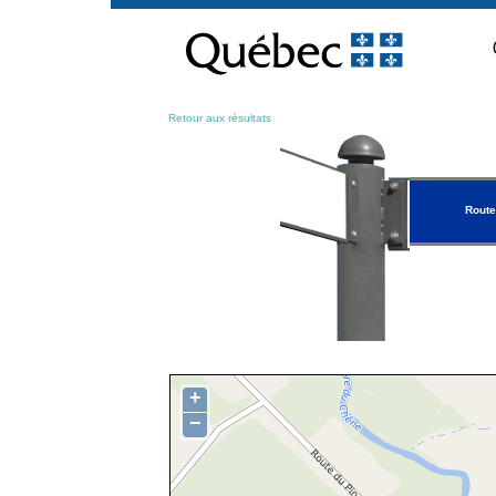
Passer
au
contenu
Retour aux résultats
Route
+
−