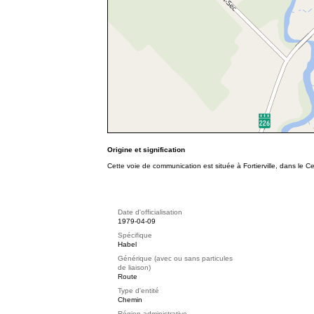
Origine et signification
Cette voie de communication est située à Fortierville, dans le 
Date d'officialisation
1979-04-09
Spécifique
Habel
Générique (avec ou sans particules
de liaison)
Route
Type d'entité
Chemin
Région administrative