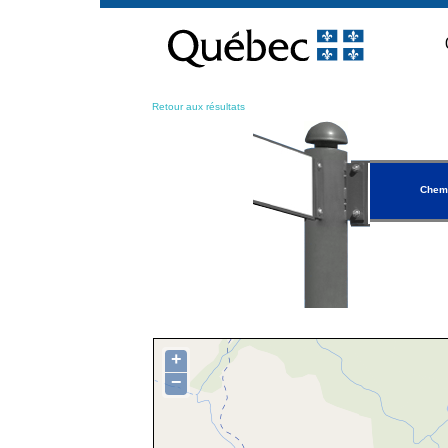
Passer
au
contenu
Retour aux résultats
Chem
+
−