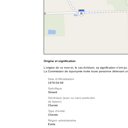
Origine et signification
L'origine de ce nom et, le cas échéant, sa signification n’ont p
La Commission de toponymie invite toute personne détenant une 
Date d'officialisation
1979-04-09
Spécifique
Simard
Générique (avec ou sans particules
de liaison)
Chemin
Type d'entité
Chemin
Région administrative
Estrie