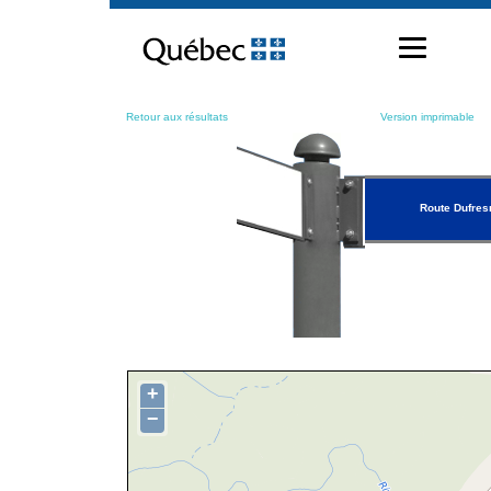
Passer
au
contenu
Retour aux résultats
Version imprimable
Route Dufres
+
−