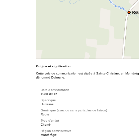
Rou
Origine et signification
Cette voie de communication est située à Sainte-Christine, en Montérég
dénommé Dufresne.
Date d'officialisation
1988-09-15
Spécifique
Dufresne
Générique (avec ou sans particules de liaison)
Route
Type d'entité
Chemin
Région administrative
Montérégie