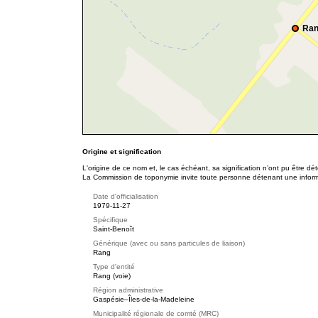
Ran
Origine et signification
L'origine de ce nom et, le cas échéant, sa signification n’ont pu être d
La Commission de toponymie invite toute personne détenant une informat
Date d'officialisation
1979-11-27
Spécifique
Saint-Benoît
Générique (avec ou sans particules de liaison)
Rang
Type d'entité
Rang (voie)
Région administrative
Gaspésie–Îles-de-la-Madeleine
Municipalité régionale de comté (MRC)