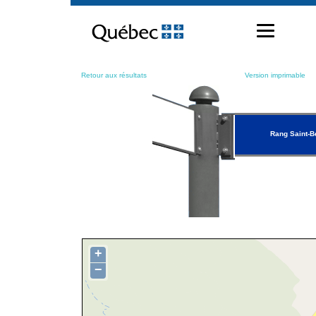
Passer
au
contenu
Retour aux résultats
Version imprimable
Rang Saint-B
+
−