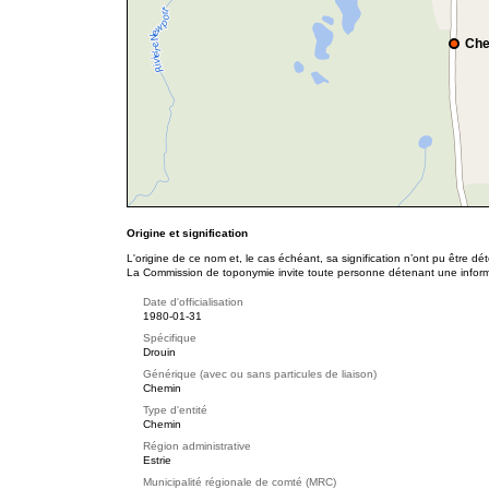
Che
Origine et signification
L'origine de ce nom et, le cas échéant, sa signification n’ont pu être d
La Commission de toponymie invite toute personne détenant une informat
Date d'officialisation
1980-01-31
Spécifique
Drouin
Générique (avec ou sans particules de liaison)
Chemin
Type d'entité
Chemin
Région administrative
Estrie
Municipalité régionale de comté (MRC)