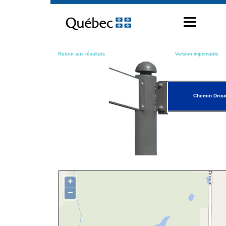
Passer
au
contenu
Retour aux résultats
Version imprimable
Chemin Drou
+
−