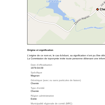
Che
Origine et signification
L'origine de ce nom et, le cas échéant, sa signification n’ont pu être d
La Commission de toponymie invite toute personne détenant une informat
Date d'officialisation
1979-04-09
Spécifique
Magnan
Générique (avec ou sans particules de liaison)
Chemin
Type d'entité
Chemin
Région administrative
Estrie
Municipalité régionale de comté (MRC)