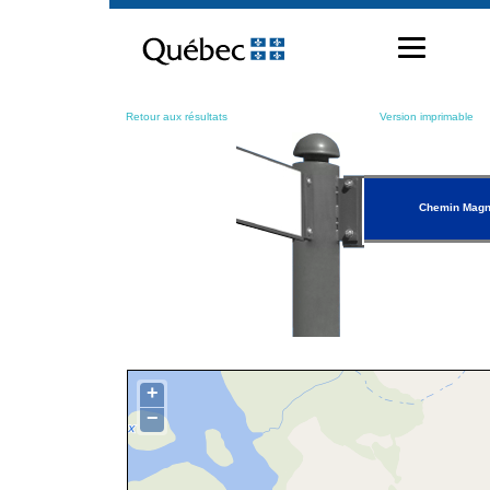
Passer
au
contenu
Retour aux résultats
Version imprimable
Chemin Mag
+
−