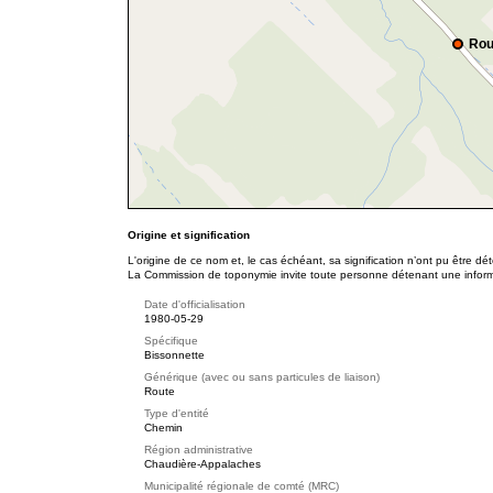
Rou
Origine et signification
L'origine de ce nom et, le cas échéant, sa signification n’ont pu être d
La Commission de toponymie invite toute personne détenant une informat
Date d'officialisation
1980-05-29
Spécifique
Bissonnette
Générique (avec ou sans particules de liaison)
Route
Type d'entité
Chemin
Région administrative
Chaudière-Appalaches
Municipalité régionale de comté (MRC)