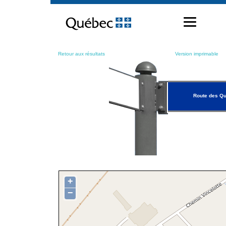
Passer
au
contenu
Retour aux résultats
Version imprimable
Route des Q
+
−