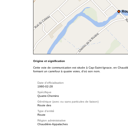
Rou
Origine et signification
Cette voie de communication est située à Cap-Saint-Ignace, en Chaudiè
formant un carrefour à quatre voies, d'où son nom.
Date d'officialisation
1980-02-28
Spécifique
Quatre-Chemins
Générique (avec ou sans particules de liaison)
Route des
Type d'entité
Route
Région administrative
Chaudière-Appalaches