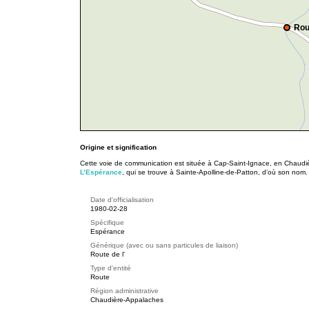
Rou
Origine et signification
Cette voie de communication est située à Cap-Saint-Ignace, en Chau
L’Espérance
, qui se trouve à Sainte-Apolline-de-Patton, d’où son nom.
Date d'officialisation
1980-02-28
Spécifique
Espérance
Générique (avec ou sans particules de liaison)
Route de l'
Type d'entité
Route
Région administrative
Chaudière-Appalaches