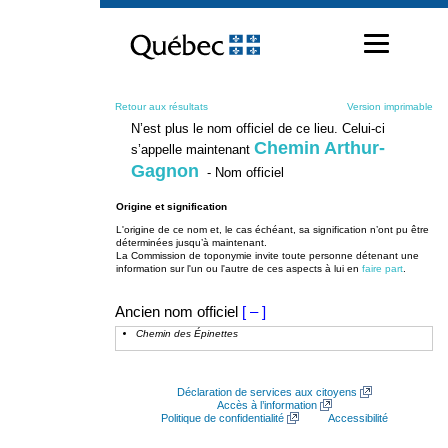
Passer
au
contenu
Retour aux résultats
Version imprimable
N’est plus le nom officiel de ce lieu. Celui-ci
Chemin Arthur-
s’appelle maintenant
Gagnon
- Nom officiel
Origine et signification
L'origine de ce nom et, le cas échéant, sa signification n’ont pu être
déterminées jusqu’à maintenant.
La Commission de toponymie invite toute personne détenant une
information sur l'un ou l'autre de ces aspects à lui en
faire part
.
Ancien nom officiel
[ – ]
Chemin des Épinettes
Déclaration de services aux citoyens
Accès à l’information
Politique de confidentialité
Accessibilité