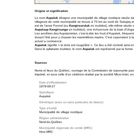
Origine et signification
Le nom
Aupaluk
désigne une municipalité de village nordique située d
villageois de cette municipalité se trouve à 70 km au nord de Tasiujaq et
est de l'anse Funnel (ou
Kangirsuruluk
en inuktitut), elle-même située
Aupaluup Kangirsunga
en inuktitut), une échancrure de la baie d’Ung
Les ancêtres des Aupalummiut, c’est-à-dire les Inuit d’Aupaluk, fréquente
durant l'été pour y chasser les mammifères marins. C’est cependant à l
actuel a commencé.
Aupaluk
signifie « la terre est rougeâtre ». Ce lieu a été nommé ainsi en
Dans le syllabaire inuktitut, le nom
Aupaluk
est représenté par la forme
Sources
Noms et lieux du Québec, ouvrage de la Commission de toponymie paru e
imprimé, et sous celle d'un cédérom réalisé par la société Micro-Intel, en
Date d'officialisation
1979-08-27
Spécifique
Aupaluk
Générique (avec ou sans particules de liaison)
Type d'entité
Municipalité de village nordique
Région administrative
Nord-du-Québec
Municipalité régionale de comté (MRC)
Hors MRC