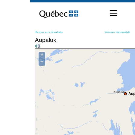
Passer
au
contenu
Retour aux résultats
Version imprimable
Aupaluk
+
−
Aup