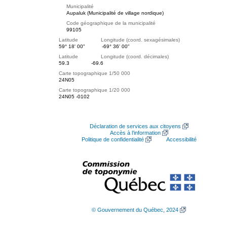
Municipalité
Aupaluk (Municipalité de village nordique)
Code géographique de la municipalité
99105
Latitude Longitude (coord. sexagésimales)
59° 18' 00"
-69° 36' 00"
Latitude Longitude (coord. décimales)
59.3
-69.6
Carte topographique 1/50 000
24N05
Carte topographique 1/20 000
24N05 -0102
Déclaration de services aux citoyens
Accès à l’information
Politique de confidentialité
Accessibilité
© Gouvernement du Québec, 2024