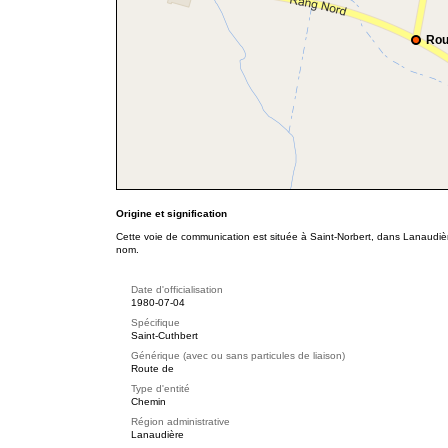
Rou
Origine et signification
Cette voie de communication est située à Saint-Norbert, dans Lanaudièr
nom.
Date d'officialisation
1980-07-04
Spécifique
Saint-Cuthbert
Générique (avec ou sans particules de liaison)
Route de
Type d'entité
Chemin
Région administrative
Lanaudière