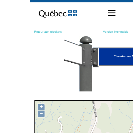
Passer
au
contenu
Retour aux résultats
Version imprimable
Chemin des 
+
−