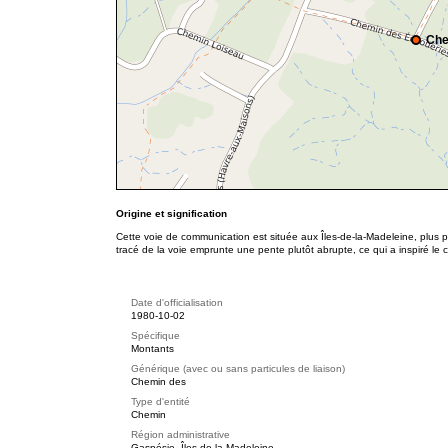
Che
Origine et signification
Cette voie de communication est située aux Îles-de-la-Madeleine, plus 
tracé de la voie emprunte une pente plutôt abrupte, ce qui a inspiré le
Date d'officialisation
1980-10-02
Spécifique
Montants
Générique (avec ou sans particules de liaison)
Chemin des
Type d'entité
Chemin
Région administrative
Gaspésie–Îles-de-la-Madeleine