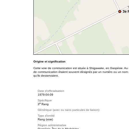
3e 
Origine et signification
Cette voie de communication est située à Shigawake, en Gaspésie. Au m
de communication étaient souvent désignés par un numéro ou un nom co
qu’ils desservaient.
Date d'officialisation
1979-04-09
Spécifique
e
3
Rang
Générique (avec ou sans particules de liaison)
Type d'entité
Rang (voie)
Région administrative
Gaspésie–Îles-de-la-Madeleine