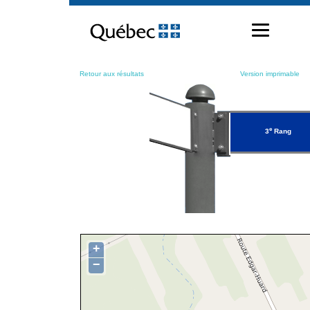
Passer
au
contenu
Retour aux résultats
Version imprimable
e
3
Rang
+
−