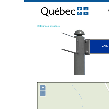
Passer
au
contenu
Retour aux résultats
e
4
Ra
+
−