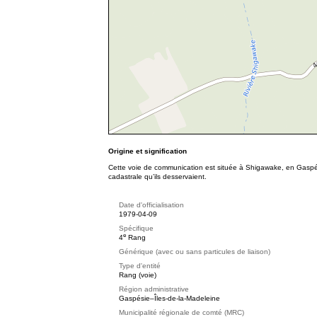
Origine et signification
Cette voie de communication est située à Shigawake, en Gaspés
cadastrale qu’ils desservaient.
Date d'officialisation
1979-04-09
Spécifique
e
4
Rang
Générique (avec ou sans particules de liaison)
Type d'entité
Rang (voie)
Région administrative
Gaspésie–Îles-de-la-Madeleine
Municipalité régionale de comté (MRC)