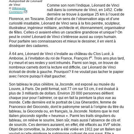
Autoportrait de Léonard
de Vinci
Comme son nom l’indique, Léonard de Vinci
©
Wikimedia
naît dans la commune de Vinci, en 1452. Cette
Commons
dernière se trouve à quelque 25 km à l’ouest de
Florence, en Toscane. Doté d’un sens de l’observation aigu et d’une
curiosité insatiable, Léonard de Vinci sera à la fois peintre, sculpteur,
illustrateur, ingénieur militaire, architecte et, étonnamment, organisateur
de fêtes. Celles-ci avaient-elles un caractère grandiose et unique? On
peut le croire! Léonard de Vinci s’intéresse aussi au corps humain.
Pour parfaire ses connaissances et mieux le dessiner, il en vient à
disséquer des cadavres.
À 64 ans, Léonard de Vinci s’installe au château du Clos Lucé, à
er
Amboise, à l’invitation du roi de France, François I
. Trois ans plus tard,
il y meurt et ses restes y sont inhumés. Parmi son legs, on trouve de
nombreux carnets dont la lecture est difficile, car Léonard de Vinci
écrivait de droite à gauche. Pourquoi? Il ne voulait pas tacher le papier
avec l’encre puisqu’il était gaucher.
Son tableau le plus célèbre, la
Joconde
, est exposé au musée du
Louvre, à Paris. De petit format, soit 77 cm sur 53 cm, il est évalué à
plus de 3 milliards de dollars. Environ 20 000 personnes défilent
chaque jour pour l’admirer, ce qui en fait la peinture la plus vue au
monde. Cette dernière est le portrait de Lisa Gherardini, femme de
Francesco del Giocondo, dont le patronyme serait à l’origine du titre du
tableau, la
Gioconda
ou, en français, la
Joconde
. Notons que le mot
italien
giocondo
signifie « heureux ». Parmi les traits singuliers du
tableau, on relève le sourire, bien sûr, mais aussi l’absence de cils et
e
de sourcils. Ces derniers auraient, en effet, été effacés au XVI
siècle.
Objet de convoitise, la
Joconde
a été volée en 1911 par un Italien qui
voulait qu’elle réintègre le patrimoine culturel de son pays. Elle a