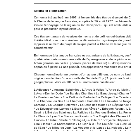
Origine et signification
Ce nom a été attribué, en 1997, à l'ensemble des îles du réservoir de
la Charte de la langue française, adoptée le 26 août 1977 par l'Assem
lors de l'ennoyage de la région du lac Caniapiscau, qui est attribuable 
pour la production hydroélectrique.
Ces îles sont autant de vestiges de monts et de collines qui étaient vis
théâtre idéal pour une opération de dénomination systémique de grand
rappeler le numéro du projet de loi que portait la Charte de la langue 
commémoratif.
En hommage à la langue française et aux artisans de la littérature, ces î
québécoise, notamment dans celle de l'après-guerre et de la période actu
fiction (romans, nouvelles, poèmes, pièces de théâtre) ou d'expression
apparues à peine 14 ans plus tôt, des appellations modernes leur ont d
Chaque nom sélectionné provient d'un auteur différent. Le nom de l'arch
origine dans le titre d'une nouvelle de Gabrielle Roy (
Un jardin au bout
géographique. Voici les 101 vers ou noms qui le constituent :
L'Adidouce / L'Amante Éphémère / L'Ancre à Voiles / L'Ange du Matin / 
L'Avant-Dernier Dodo / Le Bal des Chenilles / La Banquise-qui-Chante /
Le Brasier des Vents / Le Caillou de Barbarie /La Calliope / Le Cavali
/ Le Chapeau du Soir / La Charpente Charnelle / Le Chevalier de Neige
Carbone / La Coquille Refermée / La Dalle des Morts / Le Déjeuner de
/ Le Déversoir des Larmes / L'École des Rêves / L'Édredon Rouge / L'E
Destin / L'Été des Baleines / La Failloise / La Fée des Étoiles / La Fem
La Fleur de Lyse / Le Fracas des Passions / La Fragilité des Choses 
Limbes / L'Herbe Rebelle / L'Horloge-Qui-Boite / L'Incroyable Odyssée / 
L'Inuk Inouï / La Karizdondelle / Le Lion à la Tête Coupée / La Lune-O
de l'Eau / Le Milieu du Jour / La Mouette et le Large / La Neigerie / Le