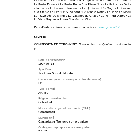
L'Oursiade / Le Paradis Perdu / Le Parapluie de Ma Tante / Le Pardon Re
La Petite Extrace / La Petite Patrie / La Pierre Nue / Le Poids des Ombr
d'Intérieur / La Première Nocturne / Le Quatrième Roi Mage / La Saison 
/ La Statue de Fer / Le Survenant / Le Tendre Matin / La Terre de Médil
La Traversée de la Nuit / Le Vacarme du Chaos / Le Vent du Diable / La 
La Vingt-Septième Lettre / Le Visage Clos.
o
Pour d'autres détails, vous pouvez consulter le
Toponymix n
17
.
Sources
COMMISSION DE TOPONYMIE.
Noms et lieux du Québec : dictionnaire 
p.
Date d'officialisation
1997-06-13
Spécifique
Jardin au Bout du Monde
Générique (avec ou sans particules de liaison)
Le
Type d'entité
Archipel
Région administrative
Côte-Nord
Municipalité régionale de comté (MRC)
Caniapiscau
Municipalité
Caniapiscau (Territoire non organisé)
Code géographique de la municipalité