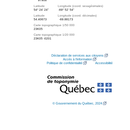
97908
Latitude Longitude (coord. sexagésimales)
54° 24' 24"
-69° 52' 54"
Latitude Longitude (coord. décimales)
54.40673
-69.88173
Carte topographique 1/50 000
23K05
Carte topographique 1/20 000
23K05 -0201
Déclaration de services aux citoyens
Accès à l’information
Politique de confidentialité
Accessibilité
© Gouvernement du Québec, 2024