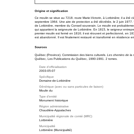
Origine et signification
Ce moulin se situe au 7218, route Marie-Victorin, à Lotbinière; il a été
septembre 1964. Une aire de protection a été décrétée, le 2 juin 1977
de Lotbinière, membre du Conseil souverain. Le moulin est probablement 
qui appartient la seigneurie de Lotbinière. En 1815, le seigneur entrepre
premier moulin est fermé en 1816; il est réouvert et perfectionné, en 1
est abandonné. Il est finalement restauré et transformé en résidence e
Sources
Québec (Province). Commission des biens culturels.
Les chemins de la 
Québec, Les Publications du Québec, 1990-1991. 2 tomes.
Date d'officialisation
2003-05-07
Spécifique
Domaine-de-Lotbinière
Générique (avec ou sans particules de liaison)
Moulin du
Type d'entité
Monument historique
Région administrative
Chaudière-Appalaches
Municipalité régionale de comté (MRC)
Lotbinière
Municipalité
Lotbinière (Municipalité)