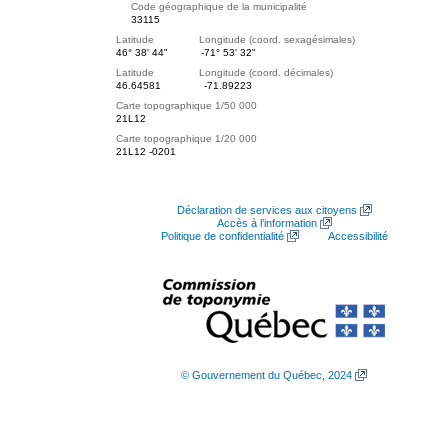
Code géographique de la municipalité
33115
Latitude Longitude (coord. sexagésimales)
46° 38' 44"
-71° 53' 32"
Latitude Longitude (coord. décimales)
46.64581
-71.89223
Carte topographique 1/50 000
21L12
Carte topographique 1/20 000
21L12 -0201
Déclaration de services aux citoyens
Accès à l’information
Politique de confidentialité
Accessibilité
© Gouvernement du Québec, 2024