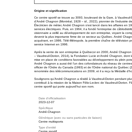
Origine et signification
Ce centre sportif se trouve au 3093, boulevard de la Gare, à Vaudreuil
d’André Chagnon (Montréal, 1928 –
id
., 2022), pionnier de l’industrie
Électricien de métier, André Chagnon s’est lancé dans les affaires en 1
services électriques. Puis, en 1964, il a fondé l’entreprise de câblodist
visionnaire a veillé au développement de son entreprise, voyant la compa
devenir la plus importante firme de ce secteur au Québec. André Chagno
acquérant, en 1986, Télé-Métropole, la première chaîne de télévision p
service Internet en 1996.
Après la vente de son entreprise à Québecor en 2000, André Chagnon
– Vaudreuil-Dorion, 2014), la Fondation Lucie et André Chagnon, dont la
mise en place de conditions favorables au développement du plein pot
André Chagnon a aussi été l’un des cofondateurs du réseau de centres d
officier de l’Ordre du Canada (1993) et de l’Ordre national du Québec (
renommée des télécommunications en 2009, et il a reçu la Médaille d
Soulignons qu’André Chagnon a résidé à Vaudreuil-Dorion pendant plus
contribué à la mission de la Maison Félix-Leclerc de Vaudreuil-Dorion. Fé
centre sportif qui porte aujourd'hui son nom.
Date d'officialisation
2023-12-07
Spécifique
André-Chagnon
Générique (avec ou sans particules de liaison)
Centre multisports
Type d'entité
Centre sportif