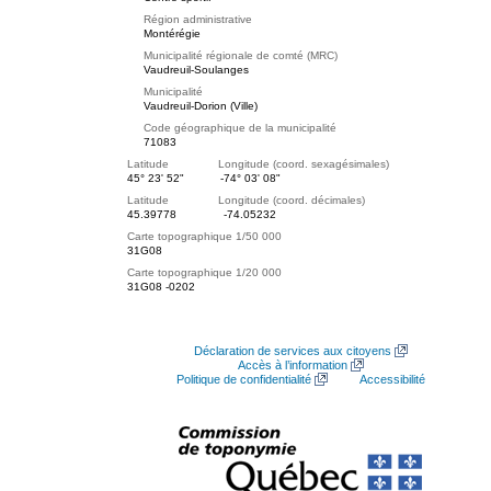
Région administrative
Montérégie
Municipalité régionale de comté (MRC)
Vaudreuil-Soulanges
Municipalité
Vaudreuil-Dorion (Ville)
Code géographique de la municipalité
71083
Latitude Longitude (coord. sexagésimales)
45° 23' 52"
-74° 03' 08"
Latitude Longitude (coord. décimales)
45.39778
-74.05232
Carte topographique 1/50 000
31G08
Carte topographique 1/20 000
31G08 -0202
Déclaration de services aux citoyens
Accès à l’information
Politique de confidentialité
Accessibilité