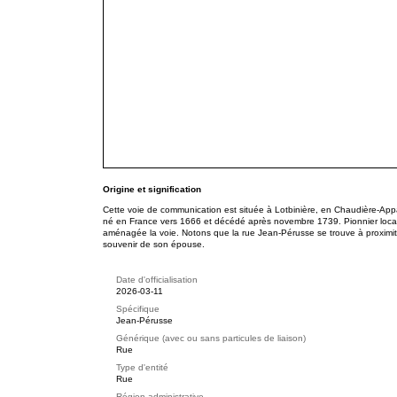
Origine et signification
Cette voie de communication est située à Lotbinière, en Chaudière-Ap
né en France vers 1666 et décédé après novembre 1739. Pionnier local, 
aménagée la voie. Notons que la rue Jean-Pérusse se trouve à proximi
souvenir de son épouse.
Date d'officialisation
2026-03-11
Spécifique
Jean-Pérusse
Générique (avec ou sans particules de liaison)
Rue
Type d'entité
Rue
Région administrative