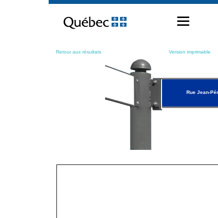
Passer
au
contenu
Retour aux résultats
Version imprimable
Rue Jean-Pé