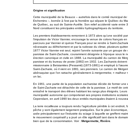
Origine et signification
Cette municipalité de la Beauce – autrefois dans le comté municipal de
Etchemins –, bornée à l'est par la frontière qui sépare le Québec du Ma
de Québec, au sud de Sainte-Aurélie. Son relief accidenté varie entre 3
Nord constituent les principales entités hydrographiques du territoire.
Les premiers établissements remontent à 1873 alors qu'une société pa
l'impulsion de Victor Vannier, encourage la venue de colons français en
parcouru par Vannier et quinze Français pour se rendre à Saint-Zachari
nécessaire au défrichement et par la rudesse du climat, plusieurs quittent
1877 Victor Vannier est seul, rejoint l'année suivante par un groupe 
paroisse de Saint-Zacharie, couramment désignée à l'époque sous le
érection canonique et civile en 1888. La municipalité du canton de Me
paroisse et du bureau de poste (1882) en 1932. Les Zacharois doivent 
missionnaire à Betsiamites (Pessamit) (1873-1881) et employé à l'œuvre 
Saint-Zacharie, où il vient en 1881, ses pionniers. Le canton de Metge
abénaquise que l'on rattache généralement à
metgermekw
, « malheur »
un lac.
En 1961, une partie de la population zacharoise décide de former une ent
de Saint-Zacharie est détachée de celle de la paroisse. Le motif de cette
entraîné le transport des élèves habitant les rangs plus éloignés. Leurs
municipalité autonome qui comporterait ses propres institutions scola
Cependant, en avril 1990 les deux entités municipales étaient à nouveau
La terre rocailleuse a toujours rendu l'agriculture pénible à cet endroit, f
pêche y sont également largement pratiquées. Sur le plan économique, S
axée principalement sur l'industrie du sciage à laquelle se greffent mai
le mouvement coopératif y a joué un rôle significatif tant dans le domai
bien que de la consommation. Voir :
Metgermette, Rivière
.