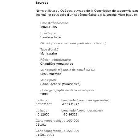
Sources
Noms et lieux du Québec, ouvrage de la Commission de toponymie paru e
imprimé, et sous celle d'un cédérom réalisé par la société Micro-Intel, en
Date d'officialisation
1968-12-05
Spécifique
Saint-Zacharie
Générique (avec ou sans particules de liaison)
Type d'entité
Municipalité
Région administrative
Chaudière-Appalaches
Municipalité régionale de comté (MRC)
Les Etchemins
Municipalité
Saint-Zacharie (Municipalité)
Code géographique de la municipalité
28005
Latitude Longitude (coord. sexagésimales)
46° 07' 35"
-70° 21' 47"
Latitude Longitude (coord. décimales)
46.12655
-70.36327
Carte topographique 1/50 000
21L/01
Carte topographique 1/20 000
21L/01-0201