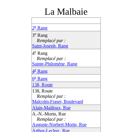
La Malbaie
e
2
Rang
e
3
Rang
Remplacé par :
Saint-Joseph, Rang
e
4
Rang
Remplacé par :
Sainte-Philomène, Rang
e
4
Rang
e
6
Rang
138, Route
138, Route
Remplacé par :
Malcolm-Fraser, Boulevard
Alain-Mailloux, Rue
A.-N.-Morin, Rue
Remplacé par :
Auguste-Norbert-Morin, Rue
Arthur-Leclerc, Rue