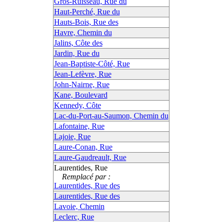
Gros-Ruisseau, Rue du
Haut-Perché, Rue du
Hauts-Bois, Rue des
Havre, Chemin du
Jalins, Côte des
Jardin, Rue du
Jean-Baptiste-Côté, Rue
Jean-Lefèvre, Rue
John-Nairne, Rue
Kane, Boulevard
Kennedy, Côte
Lac-du-Port-au-Saumon, Chemin du
Lafontaine, Rue
Lajoie, Rue
Laure-Conan, Rue
Laure-Gaudreault, Rue
Laurentides, Rue
Remplacé par :
Laurentides, Rue des
Laurentides, Rue des
Lavoie, Chemin
Leclerc, Rue