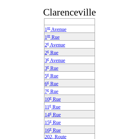
Clarenceville
re
1
Avenue
re
1
Rue
e
2
Avenue
e
2
Rue
e
3
Avenue
e
3
Rue
e
5
Rue
e
6
Rue
e
7
Rue
e
10
Rue
e
11
Rue
e
14
Rue
e
15
Rue
e
16
Rue
202, Route