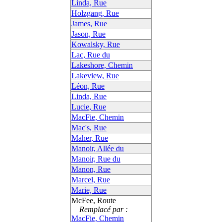
Linda, Rue
Holzgang, Rue
James, Rue
Jason, Rue
Kowalsky, Rue
Lac, Rue du
Lakeshore, Chemin
Lakeview, Rue
Léon, Rue
Linda, Rue
Lucie, Rue
MacFie, Chemin
Mac's, Rue
Maher, Rue
Manoir, Allée du
Manoir, Rue du
Manon, Rue
Marcel, Rue
Marie, Rue
McFee, Route
Remplacé par :
MacFie, Chemin