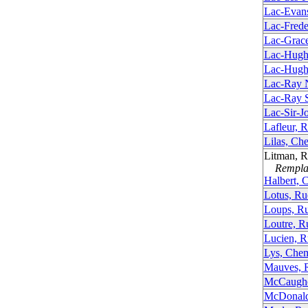
Lac-Evan
Lac-Frede
Lac-Grac
Lac-Hugh
Lac-Hugh
Lac-Ray 
Lac-Ray 
Lac-Sir-J
Lafleur, 
Lilas, Ch
Litman, 
Remplac
Halbert, 
Lotus, Ru
Loups, Ru
Loutre, R
Lucien, R
Lys, Chem
Mauves, 
McCaughe
McDonald