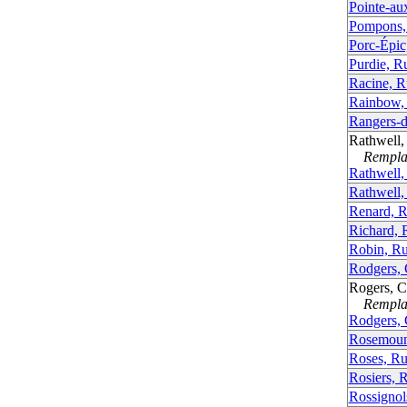
Pointe-au
Pompons,
Porc-Épic
Purdie, R
Racine, R
Rainbow,
Rangers-d
Rathwell
Remplac
Rathwell,
Rathwell,
Renard, R
Richard, 
Robin, R
Rodgers,
Rogers, 
Remplac
Rodgers,
Rosemoun
Roses, Ru
Rosiers, 
Rossignol