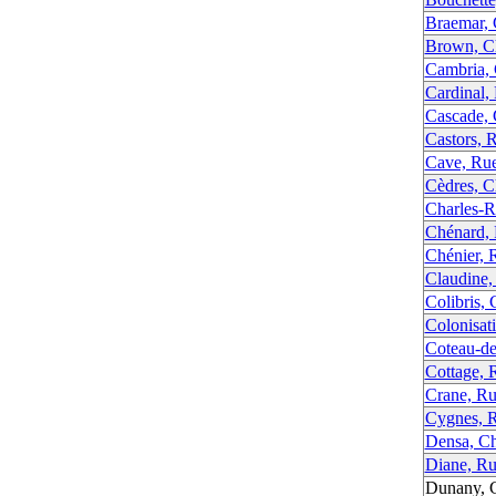
Braemar,
Brown, C
Cambria,
Cardinal,
Cascade,
Castors, 
Cave, Ru
Cèdres, C
Charles-R
Chénard,
Chénier, 
Claudine,
Colibris,
Colonisati
Coteau-de
Cottage, 
Crane, R
Cygnes, R
Densa, C
Diane, R
Dunany, 