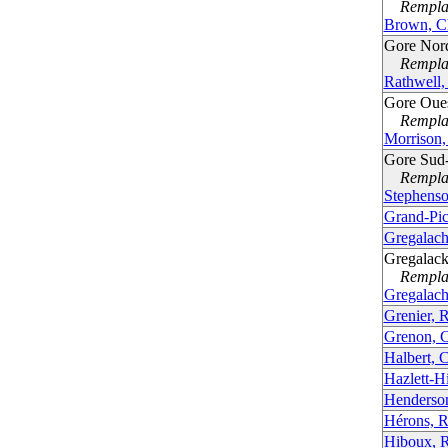
Remplac
Brown, C
Gore Nor
Remplac
Rathwell,
Gore Oues
Remplac
Morrison
Gore Sud
Remplac
Stephens
Grand-Pic
Gregalac
Gregalac
Remplac
Gregalac
Grenier, 
Grenon, 
Halbert, 
Hazlett-H
Henderso
Hérons, R
Hiboux, R