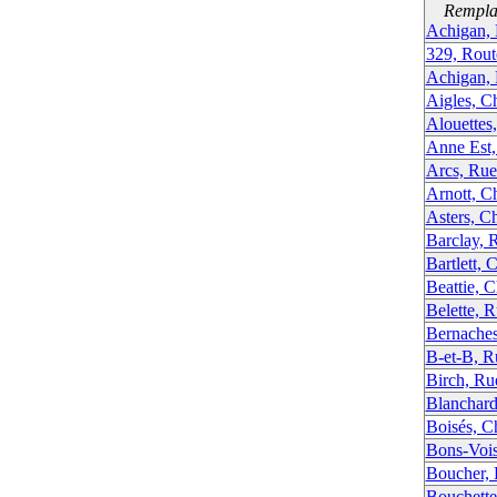
Remplac
Achigan, 
329, Rout
Achigan, 
Aigles, C
Alouettes
Anne Est,
Arcs, Rue
Arnott, C
Asters, C
Barclay, 
Bartlett,
Beattie, 
Belette, R
Bernaches
B-et-B, R
Birch, Ru
Blanchard
Boisés, C
Bons-Vois
Boucher,
Bouchett