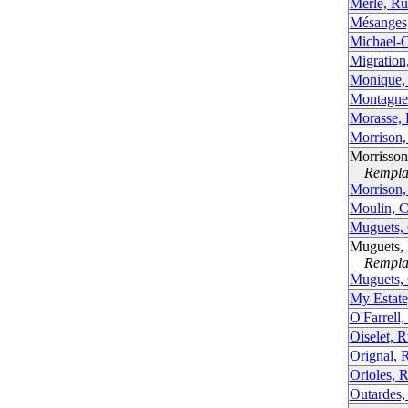
Merle, Ru
Mésanges
Michael-C
Migration
Monique,
Montagnes
Morasse,
Morrison
Morrisso
Remplac
Morrison
Moulin, 
Muguets,
Muguets, 
Remplac
Muguets,
My Estate
O'Farrell,
Oiselet, R
Orignal, R
Orioles, 
Outardes,