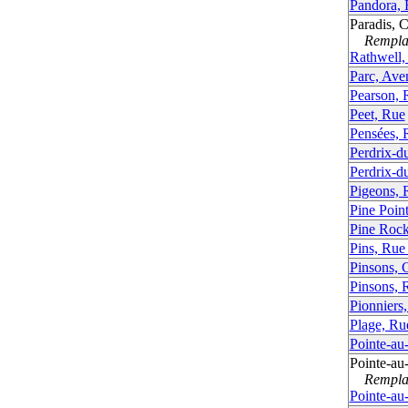
Pandora, 
Paradis, 
Remplac
Rathwell,
Parc, Ave
Pearson, 
Peet, Rue
Pensées, 
Perdrix-d
Perdrix-d
Pigeons, 
Pine Poin
Pine Rock
Pins, Rue
Pinsons, 
Pinsons, 
Pionniers
Plage, Rue
Pointe-au
Pointe-au
Remplac
Pointe-au