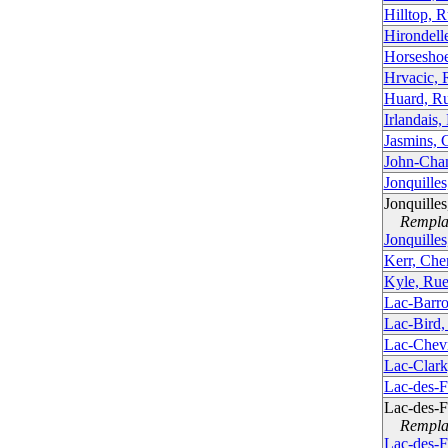
Hilltop, 
Hirondell
Horsesho
Hrvacic, 
Huard, R
Irlandais,
Jasmins, 
John-Cha
Jonquille
Jonquilles
Remplac
Jonquille
Kerr, Che
Kyle, Ru
Lac-Barr
Lac-Bird,
Lac-Chevr
Lac-Clark
Lac-des-F
Lac-des-F
Remplac
Lac-des-F