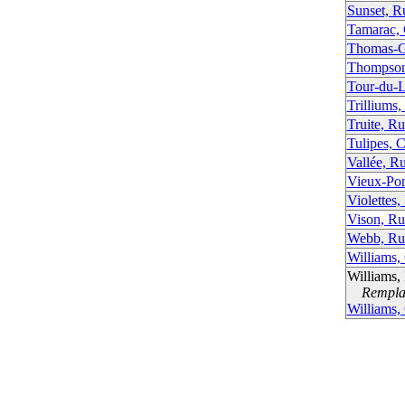
Sunset, R
Tamarac,
Thomas-G
Thompson
Tour-du-L
Trilliums,
Truite, Ru
Tulipes, 
Vallée, Ru
Vieux-Pon
Violettes,
Vison, Ru
Webb, Ru
Williams,
Williams,
Remplac
Williams,