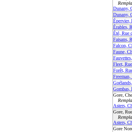
Remplac
Dunany, 
Dunany, 
Épervier, 
Érables, 
Été, Rue d
Faisans, 
Falcon, 
Faune, Ch
Fauvettes
Fleet, Ru
Forêt, Rue
Freeman,
Goélands,
Gombas, 
Gore, Ch
Remplac
Asters, C
Gore, Rue
Remplac
Asters, C
Gore Nor