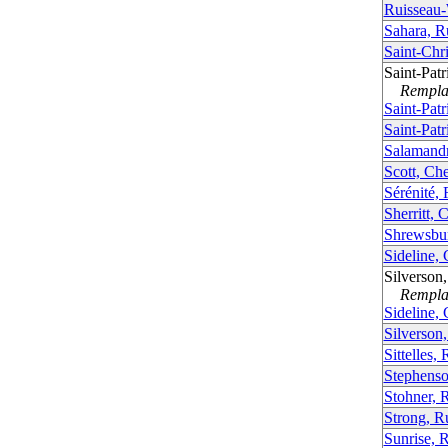
Ruisseau-
Sahara, R
Saint-Chr
Saint-Pat
Remplac
Saint-Patr
Saint-Patr
Salamandr
Scott, Ch
Sérénité, 
Sherritt,
Shrewsbu
Sideline,
Silverson
Remplac
Sideline,
Silverson
Sittelles,
Stephens
Stohner, 
Strong, R
Sunrise, 