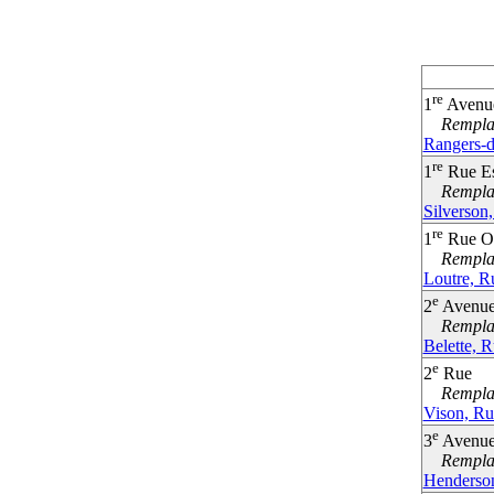
re
1
Avenu
Remplac
Rangers-d
re
1
Rue Es
Remplac
Silverson
re
1
Rue O
Remplac
Loutre, R
e
2
Avenu
Remplac
Belette, R
e
2
Rue
Remplac
Vison, Ru
e
3
Avenu
Remplac
Henderso