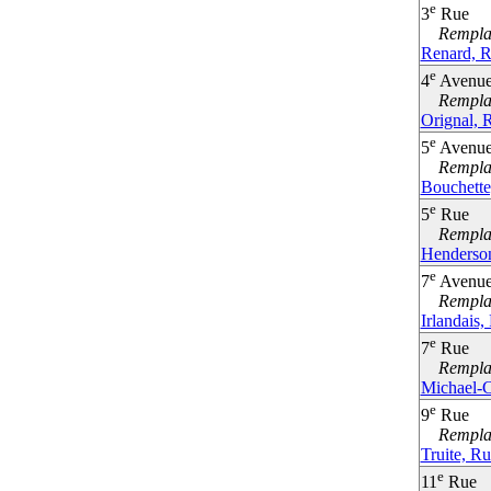
e
3
Rue
Remplac
Renard, R
e
4
Avenu
Remplac
Orignal, R
e
5
Avenu
Remplac
Bouchett
e
5
Rue
Remplac
Henderso
e
7
Avenu
Remplac
Irlandais,
e
7
Rue
Remplac
Michael-C
e
9
Rue
Remplac
Truite, Ru
e
11
Rue