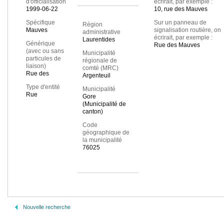
d'officialisation
écrirait, par exemple :
1999-06-22
10, rue des Mauves
Spécifique
Sur un panneau de
Région
Mauves
signalisation routière, on
administrative
écrirait, par exemple :
Laurentides
Générique
Rue des Mauves
(avec ou sans
Municipalité
particules de
régionale de
liaison)
comté (MRC)
Rue des
Argenteuil
Type d'entité
Municipalité
Rue
Gore
(Municipalité de
canton)
Code
géographique de
la municipalité
76025
Nouvelle recherche