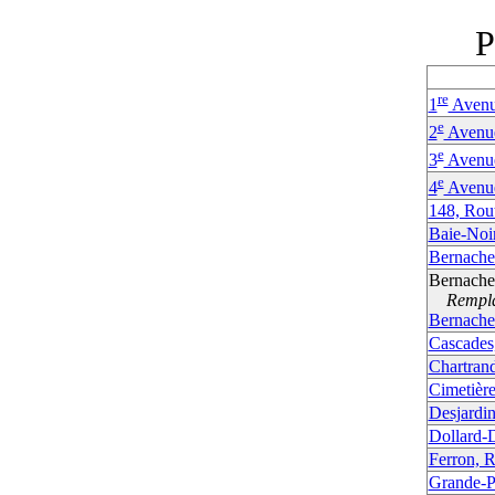
P
re
1
Aven
e
2
Avenu
e
3
Avenu
e
4
Avenu
148, Rou
Baie-Noi
Bernache
Bernache
Remplac
Bernache
Cascades
Chartran
Cimetièr
Desjardi
Dollard-
Ferron, 
Grande-Pr