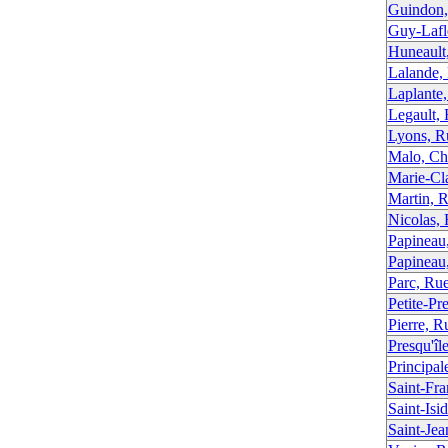
Guindon,
Guy-Lafl
Huneault
Lalande,
Laplante
Legault,
Lyons, R
Malo, C
Marie-Cl
Martin, 
Nicolas,
Papineau
Papineau
Parc, Ru
Petite-Pr
Pierre, R
Presqu'îl
Principal
Saint-Fra
Saint-Isi
Saint-Jea