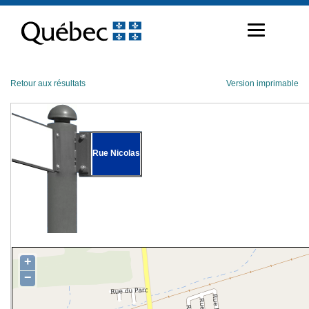
Passer
au
contenu
Retour aux résultats
Version imprimable
Rue Nicolas
+
−