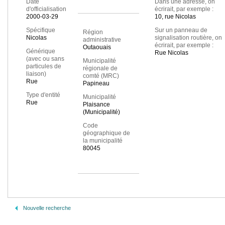
Date
Dans une adresse, on
d'officialisation
écrirait, par exemple :
2000-03-29
10, rue Nicolas
Spécifique
Sur un panneau de
Région
Nicolas
signalisation routière, on
administrative
écrirait, par exemple :
Outaouais
Générique
Rue Nicolas
(avec ou sans
Municipalité
particules de
régionale de
liaison)
comté (MRC)
Rue
Papineau
Type d'entité
Municipalité
Rue
Plaisance
(Municipalité)
Code
géographique de
la municipalité
80045
Nouvelle recherche