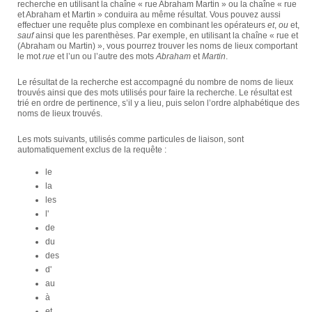
recherche en utilisant la chaîne « rue Abraham Martin » ou la chaîne « rue
et Abraham et Martin » conduira au même résultat. Vous pouvez aussi
effectuer une requête plus complexe en combinant les opérateurs
et
,
ou
et,
sauf
ainsi que les parenthèses. Par exemple, en utilisant la chaîne « rue et
(Abraham ou Martin) », vous pourrez trouver les noms de lieux comportant
le mot
rue
et l’un ou l’autre des mots
Abraham
et
Martin
.
Le résultat de la recherche est accompagné du nombre de noms de lieux
trouvés ainsi que des mots utilisés pour faire la recherche. Le résultat est
trié en ordre de pertinence, s’il y a lieu, puis selon l’ordre alphabétique des
noms de lieux trouvés.
Les mots suivants, utilisés comme particules de liaison, sont
automatiquement exclus de la requête :
le
la
les
l'
de
du
des
d'
au
à
et