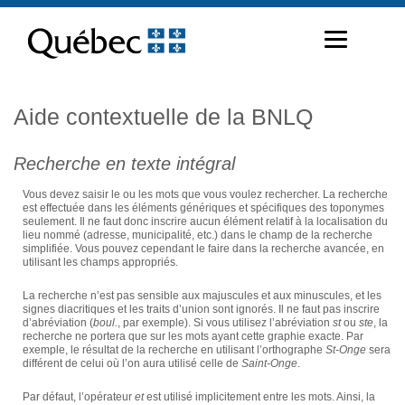
Passer
au
contenu
Aide contextuelle de la BNLQ
Recherche en texte intégral
Vous devez saisir le ou les mots que vous voulez rechercher. La recherche
est effectuée dans les éléments génériques et spécifiques des toponymes
seulement. Il ne faut donc inscrire aucun élément relatif à la localisation du
lieu nommé (adresse, municipalité, etc.) dans le champ de la recherche
simplifiée. Vous pouvez cependant le faire dans la recherche avancée, en
utilisant les champs appropriés.
La recherche n’est pas sensible aux majuscules et aux minuscules, et les
signes diacritiques et les traits d’union sont ignorés. Il ne faut pas inscrire
d’abréviation (
boul.
, par exemple). Si vous utilisez l’abréviation
st
ou
ste
, la
recherche ne portera que sur les mots ayant cette graphie exacte. Par
exemple, le résultat de la recherche en utilisant l’orthographe
St-Onge
sera
différent de celui où l’on aura utilisé celle de
Saint-Onge
.
Par défaut, l’opérateur
et
est utilisé implicitement entre les mots. Ainsi, la