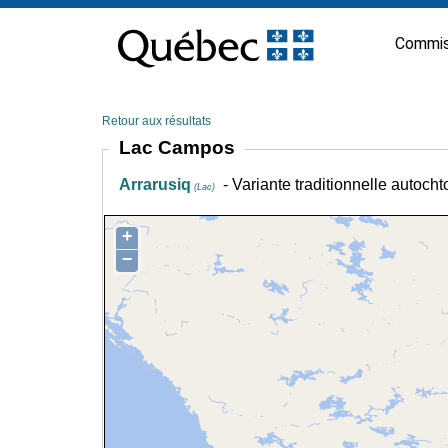
Passer
au
Commis
contenu
Retour aux résultats
Lac Campos
Arrarusiq
- Variante traditionnelle autoch
(Lac)
+
−