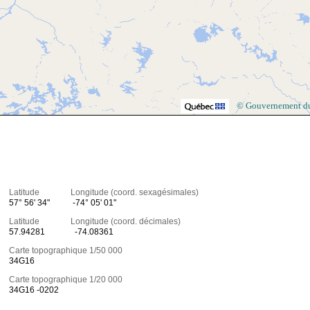
© Gouvernement d
Latitude Longitude (coord. sexagésimales)
57° 56' 34"
-74° 05' 01"
Latitude Longitude (coord. décimales)
57.94281
-74.08361
Carte topographique 1/50 000
34G16
Carte topographique 1/20 000
34G16 -0202