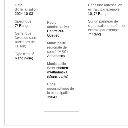
Date
Dans une adresse, on
d'officialisation
écrirait, par exemple :
e
2024-10-03
10, 7
Rang
Spécifique
Sur un panneau de
Région
e
7
Rang
signalisation routière, on
administrative
écrirait, par exemple :
Centre-du-
Générique
e
7
Rang
Québec
(avec ou sans
particules de
Municipalité
liaison)
régionale de
comté (MRC)
Type d'entité
Arthabaska
Rang (voie)
Municipalité
Saint-Norbert-
d'Arthabaska
(Municipalité)
Code
géographique de
la municipalité
39043