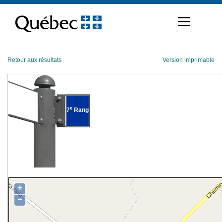
Passer
au
contenu
Retour aux résultats
Version imprimable
e
7
Rang
+
−