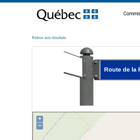
Passer
au
Commis
contenu
Retour aux résultats
Route de la 
+
−