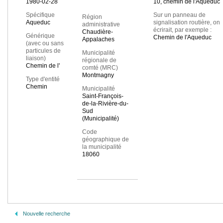
1980-02-28
10, chemin de l'Aqueduc
Spécifique
Sur un panneau de
Région
Aqueduc
signalisation routière, on
administrative
écrirait, par exemple :
Chaudière-
Générique
Chemin de l'Aqueduc
Appalaches
(avec ou sans
particules de
Municipalité
liaison)
régionale de
Chemin de l'
comté (MRC)
Montmagny
Type d'entité
Chemin
Municipalité
Saint-François-
de-la-Rivière-du-
Sud
(Municipalité)
Code
géographique de
la municipalité
18060
Nouvelle recherche