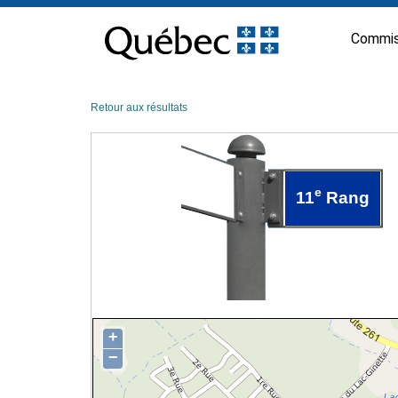
Passer
au
Commis
contenu
Retour aux résultats
e
11
Rang
+
−