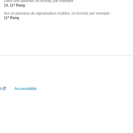
Dans une adresse, on écrirait, par exemple :
e
10, 11
Rang
Sur un panneau de signalisation routière, on écrirait, par exemple :
e
11
Rang
é
Accessibilité