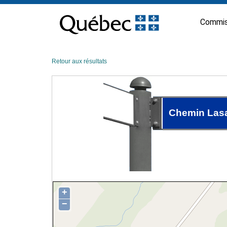
Passer
au
Commis
contenu
Retour aux résultats
Chemin Lasa
+
−