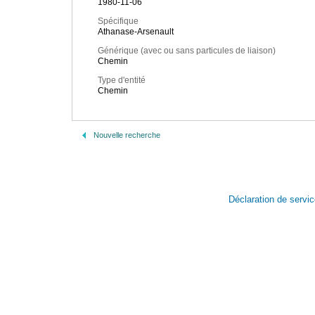
1980-11-06
Spécifique
Athanase-Arsenault
Générique (avec ou sans particules de liaison)
Chemin
Type d'entité
Chemin
Nouvelle recherche
Déclaration de servi