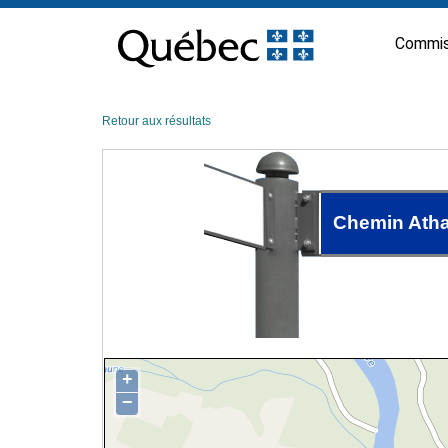
Passer
au
Commis
contenu
Retour aux résultats
Chemin Atha
+
−