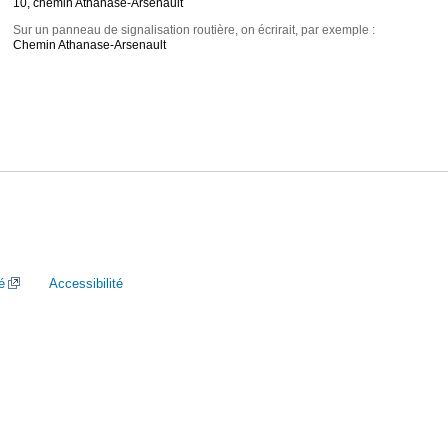
10, chemin Athanase-Arsenault
Sur un panneau de signalisation routière, on écrirait, par exemple :
Chemin Athanase-Arsenault
é
Accessibilité