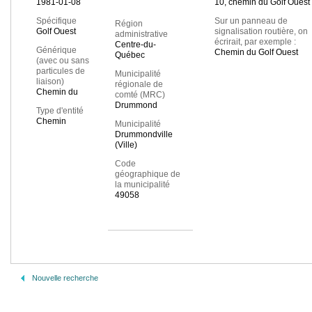
1981-01-08
10, chemin du Golf Ouest
Spécifique
Sur un panneau de
Région
Golf Ouest
signalisation routière, on
administrative
écrirait, par exemple :
Centre-du-
Générique
Chemin du Golf Ouest
Québec
(avec ou sans
particules de
Municipalité
liaison)
régionale de
Chemin du
comté (MRC)
Drummond
Type d'entité
Chemin
Municipalité
Drummondville
(Ville)
Code
géographique de
la municipalité
49058
Nouvelle recherche