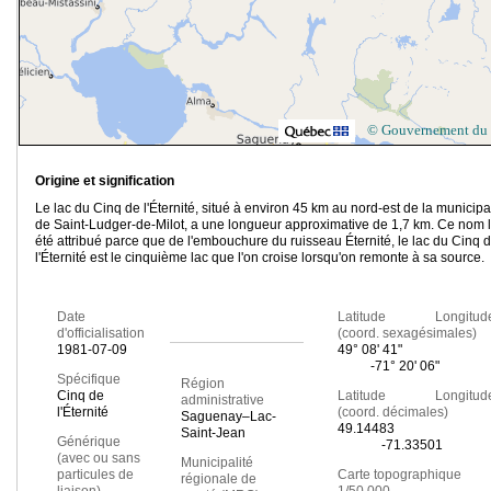
© Gouvernement du
Origine et signification
Le lac
du Cinq de l'Éternité, situé à environ 45 km au nord-est de la municipa
de Saint-Ludger-de-Milot, a une longueur approximative de 1,7 km. Ce nom l
été attribué parce que de l'embouchure du ruisseau Éternité, le lac du Cinq 
l'Éternité est le cinquième lac que l'on croise lorsqu'on remonte à sa source.
Date
Latitude Longitud
d'officialisation
(coord. sexagésimales)
1981-07-09
49° 08' 41"
-71° 20' 06"
Spécifique
Région
Cinq de
Latitude Longitud
administrative
l'Éternité
(coord. décimales)
Saguenay–Lac-
49.14483
Saint-Jean
Générique
-71.33501
(avec ou sans
Municipalité
particules de
Carte topographique
régionale de