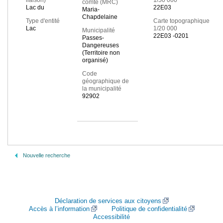
liaison)
1/50 000
comté (MRC)
Lac du
22E03
Maria-
Chapdelaine
Type d'entité
Carte topographique
Lac
1/20 000
Municipalité
22E03 -0201
Passes-
Dangereuses
(Territoire non
organisé)
Code
géographique de
la municipalité
92902
Nouvelle recherche
Déclaration de services aux citoyens
Accès à l’information
Politique de confidentialité
Accessibilité