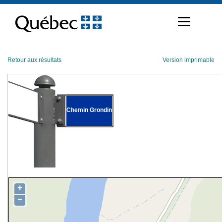
Passer
au
contenu
Retour aux résultats
Version imprimable
Chemin Grondin
+
−