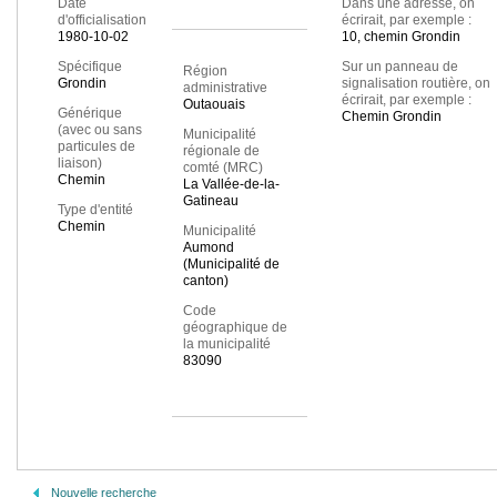
Date
Dans une adresse, on
d'officialisation
écrirait, par exemple :
1980-10-02
10, chemin Grondin
Spécifique
Sur un panneau de
Région
Grondin
signalisation routière, on
administrative
écrirait, par exemple :
Outaouais
Générique
Chemin Grondin
(avec ou sans
Municipalité
particules de
régionale de
liaison)
comté (MRC)
Chemin
La Vallée-de-la-
Gatineau
Type d'entité
Chemin
Municipalité
Aumond
(Municipalité de
canton)
Code
géographique de
la municipalité
83090
Nouvelle recherche