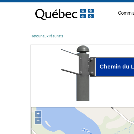
Passer
au
Commis
contenu
Retour aux résultats
Chemin du L
+
−