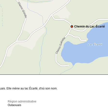
Chemin du Lac-Écarté
ais. Elle mène au lac Écarté, d'où son nom.
Région administrative
Outaouais