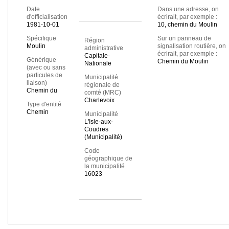
Date
Dans une adresse, on
d'officialisation
écrirait, par exemple :
1981-10-01
10, chemin du Moulin
Spécifique
Sur un panneau de
Région
Moulin
signalisation routière, on
administrative
écrirait, par exemple :
Capitale-
Générique
Chemin du Moulin
Nationale
(avec ou sans
particules de
Municipalité
liaison)
régionale de
Chemin du
comté (MRC)
Charlevoix
Type d'entité
Chemin
Municipalité
L'Isle-aux-
Coudres
(Municipalité)
Code
géographique de
la municipalité
16023