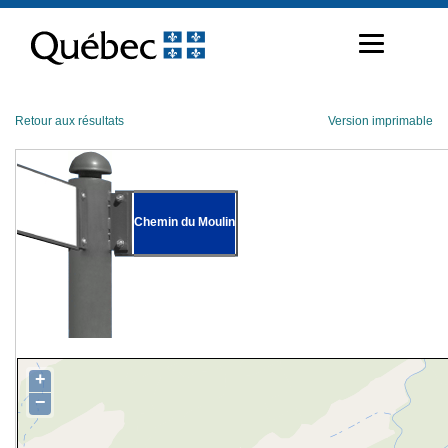
Passer
au
contenu
Retour aux résultats
Version imprimable
Chemin du Moulin
+
−