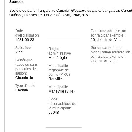
Sources
Société du parler français au Canada,
Glossaire du parler français au Cana
Québec, Presses de l'Université Laval, 1968, p. 5.
Date
Dans une adresse, on
d'officialisation
écrirait, par exemple :
1981-06-23
10, chemin du Vide
Spécifique
Sur un panneau de
Région
Vide
signalisation routière, on
administrative
écrirait, par exemple :
Montérégie
Générique
Chemin du Vide
(avec ou sans
Municipalité
particules de
régionale de
liaison)
comté (MRC)
Chemin du
Rouville
Type d'entité
Municipalité
Chemin
Marieville (Ville)
Code
géographique de
la municipalité
55048