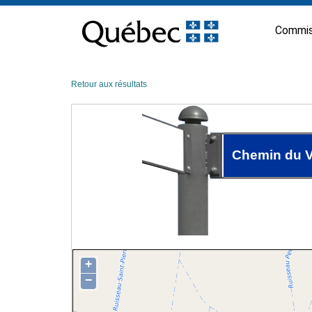
Passer
au
Commis
contenu
Retour aux résultats
Chemin du Vi
+
−