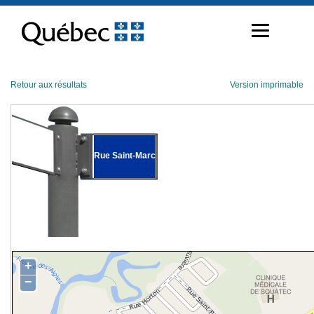
Passer
au
contenu
Retour aux résultats
Version imprimable
Rue Saint-Marc
+
−