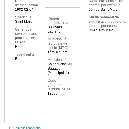
Date
Dans une adresse, on
d'officialisation
écrirait, par exemple :
1982-02-04
10, rue Saint-Marc
Spécifique
Sur un panneau de
Région
Saint-Marc
signalisation routière, on
administrative
écrirait, par exemple :
Bas-Saint-
Générique
Rue Saint-Marc
Laurent
(avec ou sans
particules de
Municipalité
liaison)
régionale de
Rue
comté (MRC)
Témiscouata
Type d'entité
Rue
Municipalité
Saint-Michel-du-
Squatec
(Municipalité)
Code
géographique de
la municipalité
13065
Nouvelle recherche